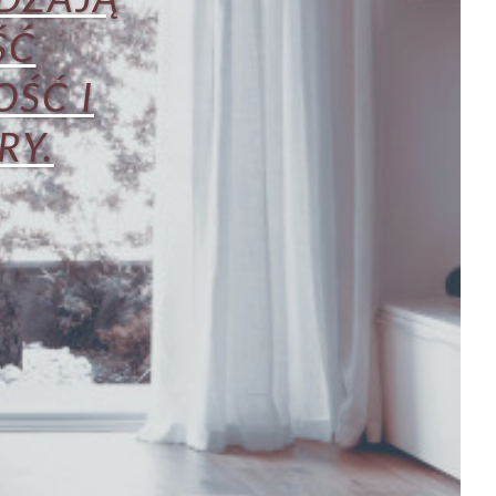
ŚĆ
ŚĆ I
RY.