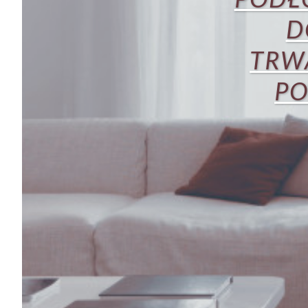
D
TRW
PO